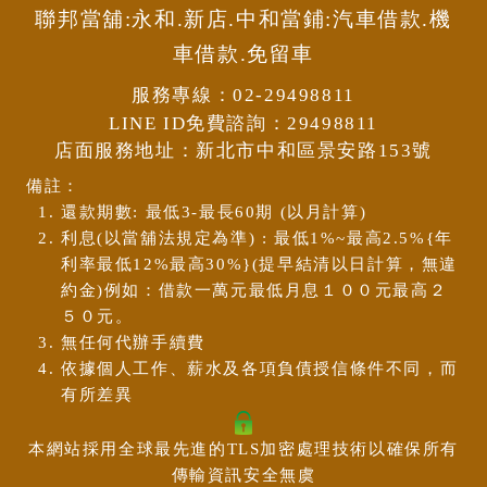
聯邦當舖:永和.新店.中和當鋪:汽車借款.機
車借款.免留車
服務專線：
02-29498811
LINE ID免費諮詢：
29498811
店面服務地址：
新北市中和區景安路153號
備註：
還款期數: 最低3-最長60期 (以月計算)
利息(以當舖法規定為準) : 最低1%~最高2.5%{年
利率最低12%最高30%}(提早結清以日計算，無違
約金)例如：借款一萬元最低月息１００元最高２
５０元。
無任何代辦手續費
依據個人工作、薪水及各項負債授信條件不同，而
有所差異
本網站採用全球最先進的TLS加密處理技術以確保所有
傳輸資訊安全無虞